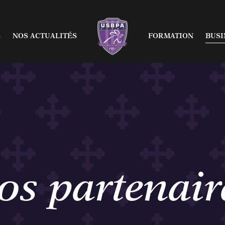
chère
Organigramme
Nos of
S
NOS ACTUALITÉS
FORMATION
BUSI
 Rugby
pro
Centre de Formation
Sémin
tats
Espoirs Reichel Acces
Nos p
drier
U18 Nationaux
hère
Organigramme
Nos o
ement
U16 Nationaux
 Rugby
ro
Centre de Formatio
Sémi
École de Rugby labell
ats
Espoirs Reichel Acce
Nos p
rier
U18 Nationaux
ment
U16 Nationaux
os partenair
École de Rugby label