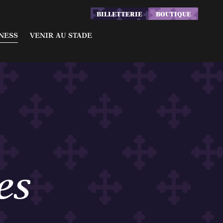
BILLETTERIE
BOUTIQUE
fres
Acheter un billet
NESS
VENIR AU STADE
aires
Infos & Abonnements
sion
artenaires
ffres
Acheter un billet
n
naires
Infos & Abonnements
isée
ssion
artenaires
es
lisée