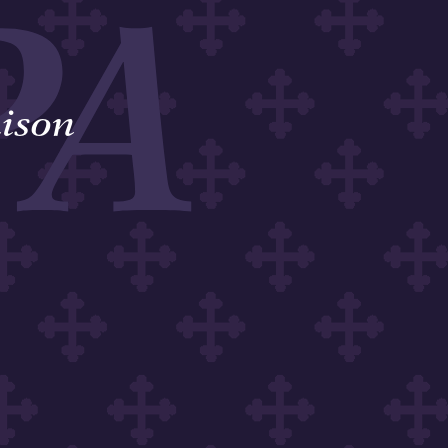
PA
aison