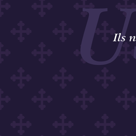
U
Ils 