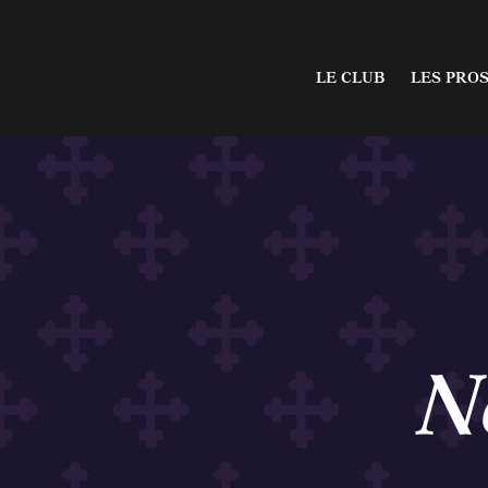
Le stade Marcel Ver
L’effectif
LE CLUB
LES PRO
La SASP de l’USBPA
Le staff 
Le Mag’Violet
Les résul
Les contacts
Le calen
Le stade Marcel Verc
L’effectif
Le class
La SASP de l’USBPA
Le staff p
Le Mag’Violet
Les résult
Les contacts
Le calend
Le classe
N