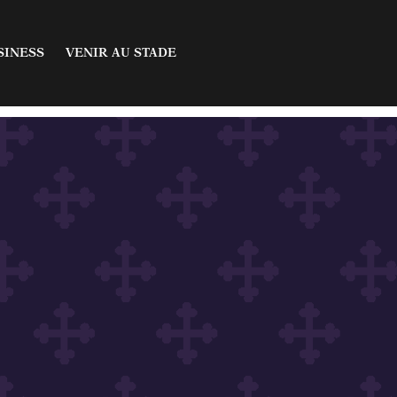
fres
Acheter un billet
SINESS
VENIR AU STADE
aires
Infos & Abonnements
sion
artenaires
 offres
Acheter un billet
on
inaires
Infos & Abonnements
isée
cession
 partenaires
ellisée