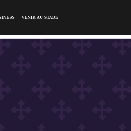
fres
Acheter un billet
SINESS
VENIR AU STADE
aires
Infos & Abonnements
sion
artenaires
 offres
Acheter un billet
on
inaires
Infos & Abonnements
isée
cession
 partenaires
ellisée