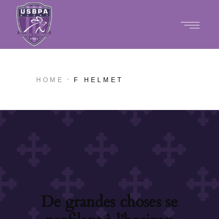
HOME
F HELMET
De grandes choses se