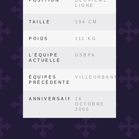
POSITION
DEUXIÈME
LIGNE
TAILLE
194 CM
POIDS
111 KG
L'ÉQUIPE
USBPA
ACTUELLE
ÉQUIPES
VILLEURBANNE
PRÉCÉDENTES
ANNIVERSAIRE
16
OCTOBRE
2000